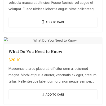
vehicula massa at ultricies. Fusce facilisis vel augue et
volutpat. Fusce ultrices lobortis augue, vitae pellentesque
felis. In ipsum leo,…
ADD TO CART
What Do You Need to Know
$
20.10
Maecenas a arcu placerat, efficitur sem a, euismod
magna. Morbi at purus auctor, venenatis ex eget, pretium
tellus. Pellentesque bibendum orci non neque semper,
quis semper nulla laoreet.
ADD TO CART